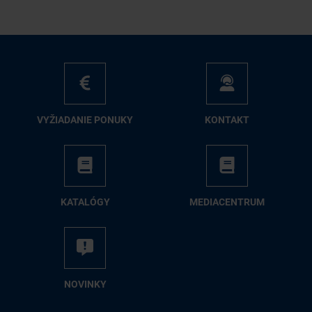
VY­ŽIA­DA­NIE PO­NU­KY
KON­TAKT
KA­TA­LÓ­GY
ME­DIA­CEN­TRUM
NO­VIN­KY