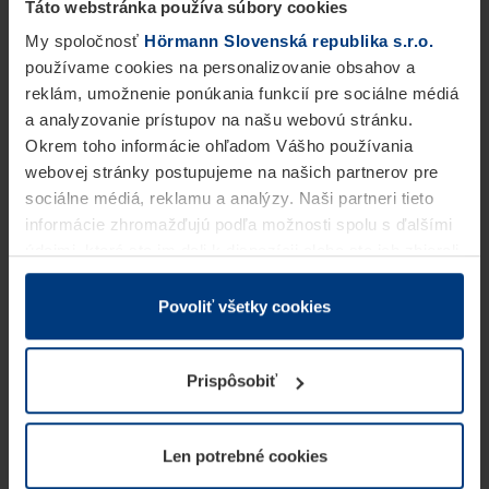
Táto webstránka používa súbory cookies
My spoločnosť
Hörmann Slovenská republika s.r.o.
používame cookies na personalizovanie obsahov a
reklám, umožnenie ponúkania funkcií pre sociálne médiá
a analyzovanie prístupov na našu webovú stránku.
Okrem toho informácie ohľadom Vášho používania
webovej stránky postupujeme na našich partnerov pre
sociálne médiá, reklamu a analýzy. Naši partneri tieto
informácie zhromažďujú podľa možnosti spolu s ďalšími
údajmi, ktoré ste im dali k dispozícii alebo ste ich zbierali
v rámci Vášho využívania služieb.
Z právneho hľadiska môžeme cookies ukladať na Vašom
Povoliť všetky cookies
zariadení, keď sú tieto bezpodmienečne potrebné na
prevádzku tejto stránky. Pre všetky ostatné typy cookie
Prispôsobiť
potrebujeme Vaše povolenie. Vaše povolenie môžete
kedykoľvek zmeniť alebo odvolať vo vysvetlení cookie
na stránke
Vyhlásenie o ochrane osobných údajov
Len potrebné cookies
našej webovej stránky.