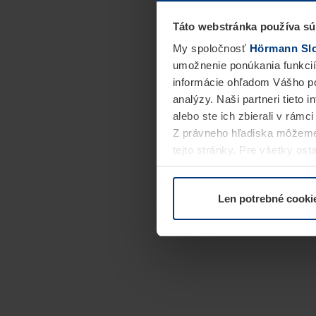
Táto webstránka používa sú
My spoločnosť
Hörmann Slov
umožnenie ponúkania funkcií
informácie ohľadom Vášho po
analýzy. Naši partneri tieto 
alebo ste ich zbierali v rámc
Z právneho hľadiska môžeme
tejto stránky. Pre všetky o
alebo odvolať vo vysvetlení 
Len potrebné cooki