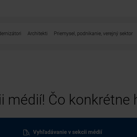
ernizátori
Architekti
Priemysel, podnikanie, verejný sektor
cii médií! Čo konkrétne
Vyhľadávanie v sekcii médií