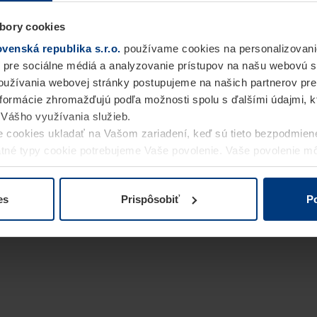
bory cookies
enská republika s.r.o.
používame cookies na personalizovani
 pre sociálne médiá a analyzovanie prístupov na našu webovú 
užívania webovej stránky postupujeme na našich partnerov pre
informácie zhromažďujú podľa možnosti spolu s ďalšími údajmi, kto
i Vášho využívania služieb.
 cookies ukladať na Vašom zariadení, keď sú tieto bezpodmien
statné typy cookie potrebujeme Vaše povolenie. Vaše povolenie 
cookie na stránke
Vyhlásenie o ochrane osobných údajov
naše
es
Prispôsobiť
Po