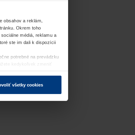
e obsahov a reklám,
stránku. Okrem toho
 sociálne médiá, reklamu a
ré ste im dali k dispozícii
ečne potrebné na prevádzku
môžete kedykoľvek zmeniť
j webovej stránky.
voliť všetky cookies