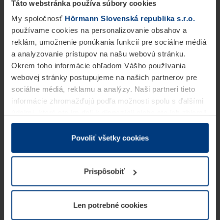
Táto webstránka používa súbory cookies
My spoločnosť
Hörmann Slovenská republika s.r.o.
používame cookies na personalizovanie obsahov a
reklám, umožnenie ponúkania funkcií pre sociálne médiá
a analyzovanie prístupov na našu webovú stránku.
Okrem toho informácie ohľadom Vášho používania
webovej stránky postupujeme na našich partnerov pre
sociálne médiá, reklamu a analýzy. Naši partneri tieto
informácie zhromažďujú podľa možnosti spolu s ďalšími
údajmi, ktoré ste im dali k dispozícii alebo ste ich zbierali
v rámci Vášho využívania služieb.
Z právneho hľadiska môžeme cookies ukladať na Vašom
Povoliť všetky cookies
zariadení, keď sú tieto bezpodmienečne potrebné na
prevádzku tejto stránky. Pre všetky ostatné typy cookie
Prispôsobiť
potrebujeme Vaše povolenie. Vaše povolenie môžete
kedykoľvek zmeniť alebo odvolať vo vysvetlení cookie
na stránke
Vyhlásenie o ochrane osobných údajov
Len potrebné cookies
našej webovej stránky.