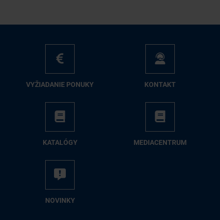
VY­ŽIA­DA­NIE PO­NU­KY
KON­TAKT
KA­TA­LÓ­GY
ME­DIA­CEN­TRUM
NO­VIN­KY