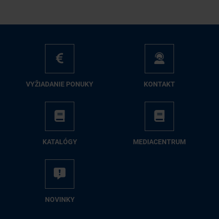
VY­ŽIA­DA­NIE PO­NU­KY
KON­TAKT
KA­TA­LÓ­GY
ME­DIA­CEN­TRUM
NO­VIN­KY