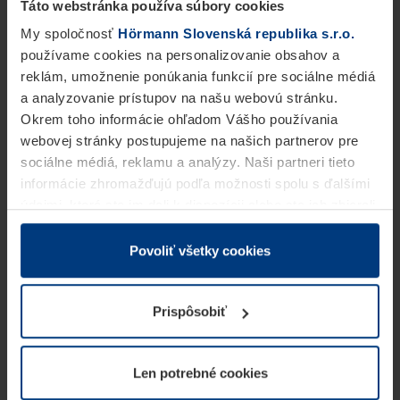
Táto webstránka používa súbory cookies
My spoločnosť
Hörmann Slovenská republika s.r.o.
používame cookies na personalizovanie obsahov a
reklám, umožnenie ponúkania funkcií pre sociálne médiá
a analyzovanie prístupov na našu webovú stránku.
Okrem toho informácie ohľadom Vášho používania
webovej stránky postupujeme na našich partnerov pre
sociálne médiá, reklamu a analýzy. Naši partneri tieto
informácie zhromažďujú podľa možnosti spolu s ďalšími
údajmi, ktoré ste im dali k dispozícii alebo ste ich zbierali
v rámci Vášho využívania služieb.
Z právneho hľadiska môžeme cookies ukladať na Vašom
Povoliť všetky cookies
zariadení, keď sú tieto bezpodmienečne potrebné na
prevádzku tejto stránky. Pre všetky ostatné typy cookie
Prispôsobiť
potrebujeme Vaše povolenie. Vaše povolenie môžete
kedykoľvek zmeniť alebo odvolať vo vysvetlení cookie
na stránke
Vyhlásenie o ochrane osobných údajov
Len potrebné cookies
našej webovej stránky.