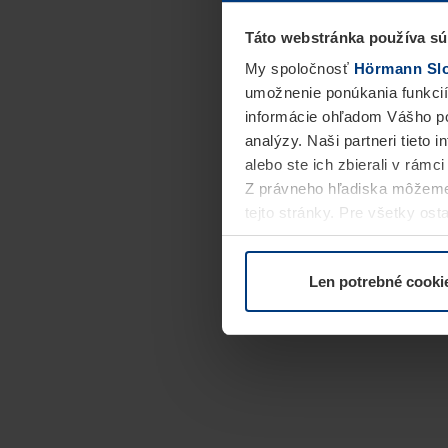
Táto webstránka používa sú
My spoločnosť
Hörmann Slov
umožnenie ponúkania funkcií
informácie ohľadom Vášho po
analýzy. Naši partneri tieto 
alebo ste ich zbierali v rámc
Z právneho hľadiska môžeme
tejto stránky. Pre všetky o
alebo odvolať vo vysvetlení 
Len potrebné cooki