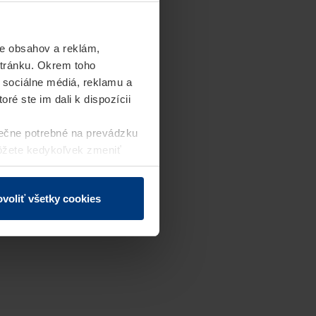
e obsahov a reklám,
stránku. Okrem toho
 sociálne médiá, reklamu a
ré ste im dali k dispozícii
ečne potrebné na prevádzku
môžete kedykoľvek zmeniť
j webovej stránky.
voliť všetky cookies