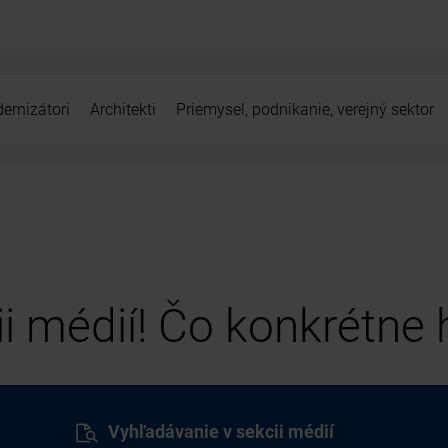
ernizátori
Architekti
Priemysel, podnikanie, verejný sektor
cii médií! Čo konkrétne
Vyhľadávanie v sekcii médií