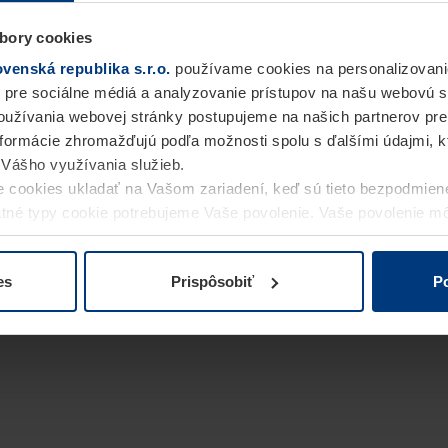
bory cookies
enská republika s.r.o.
používame cookies na personalizovani
 pre sociálne médiá a analyzovanie prístupov na našu webovú 
užívania webovej stránky postupujeme na našich partnerov pre
informácie zhromažďujú podľa možnosti spolu s ďalšími údajmi, kto
i Vášho využívania služieb.
 cookies ukladať na Vašom zariadení, keď sú tieto bezpodmien
statné typy cookie potrebujeme Vaše povolenie. Vaše povolenie 
cookie na stránke
Vyhlásenie o ochrane osobných údajov
naše
es
Prispôsobiť
Po