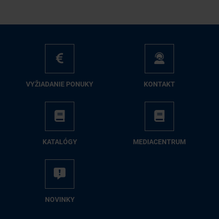
VY­ŽIA­DA­NIE PO­NU­KY
KON­TAKT
KA­TA­LÓ­GY
ME­DIA­CEN­TRUM
NO­VIN­KY