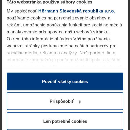
Táto webstránka používa súbory cookies
My spoločnosť
Hörmann Slovenská republika s.r.o.
používame cookies na personalizovanie obsahov a
reklám, umožnenie ponúkania funkcií pre sociálne médiá
a analyzovanie prístupov na našu webovú stránku.
Okrem toho informácie ohľadom Vášho používania
webovej stránky postupujeme na našich partnerov pre
sociálne médiá, reklamu a analýzy. Naši partneri tieto
informácie zhromažďujú podľa možnosti spolu s ďalšími
údajmi, ktoré ste im dali k dispozícii alebo ste ich zbierali
v rámci Vášho využívania služieb.
Z právneho hľadiska môžeme cookies ukladať na Vašom
Povoliť všetky cookies
zariadení, keď sú tieto bezpodmienečne potrebné na
prevádzku tejto stránky. Pre všetky ostatné typy cookie
Prispôsobiť
potrebujeme Vaše povolenie. Vaše povolenie môžete
kedykoľvek zmeniť alebo odvolať vo vysvetlení cookie
na stránke
Vyhlásenie o ochrane osobných údajov
Len potrebné cookies
našej webovej stránky.