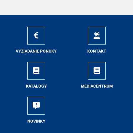
VY­ŽIA­DA­NIE PO­NU­KY
KON­TAKT
KA­TA­LÓ­GY
ME­DIA­CEN­TRUM
NO­VIN­KY