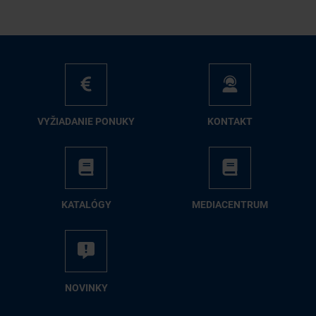
VY­ŽIA­DA­NIE PO­NU­KY
KON­TAKT
KA­TA­LÓ­GY
ME­DIA­CEN­TRUM
NO­VIN­KY