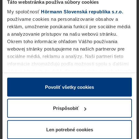
Táto webstránka používa súbory cookies
My spoločnosť
Hörmann Slovenská republika s.r.o.
používame cookies na personalizovanie obsahov a
reklám, umožnenie ponúkania funkcií pre sociálne médiá
a analyzovanie prístupov na našu webovú stránku.
Okrem toho informácie ohľadom Vášho používania
webovej stránky postupujeme na našich partnerov pre
sociálne médiá, reklamu a analýzy. Naši partneri tieto
informácie zhromažďujú podľa možnosti spolu s ďalšími
údajmi, ktoré ste im dali k dispozícii alebo ste ich zbierali
v rámci Vášho využívania služieb.
Z právneho hľadiska môžeme cookies ukladať na Vašom
Povoliť všetky cookies
zariadení, keď sú tieto bezpodmienečne potrebné na
prevádzku tejto stránky. Pre všetky ostatné typy cookie
Prispôsobiť
potrebujeme Vaše povolenie. Vaše povolenie môžete
kedykoľvek zmeniť alebo odvolať vo vysvetlení cookie
na stránke
Vyhlásenie o ochrane osobných údajov
Len potrebné cookies
našej webovej stránky.