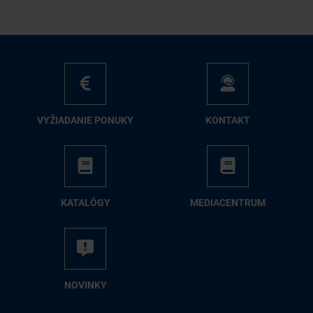
VY­ŽIA­DA­NIE PO­NU­KY
KON­TAKT
KA­TA­LÓ­GY
ME­DIA­CEN­TRUM
NO­VIN­KY