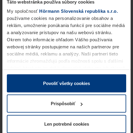
Táto webstránka používa súbory cookies
My spoločnosť
Hörmann Slovenská republika s.r.o.
používame cookies na personalizovanie obsahov a
reklám, umožnenie ponúkania funkcií pre sociálne médiá
a analyzovanie prístupov na našu webovú stránku.
Okrem toho informácie ohľadom Vášho používania
webovej stránky postupujeme na našich partnerov pre
sociálne médiá, reklamu a analýzy. Naši partneri tieto
informácie zhromažďujú podľa možnosti spolu s ďalšími
údajmi, ktoré ste im dali k dispozícii alebo ste ich zbierali
v rámci Vášho využívania služieb.
Z právneho hľadiska môžeme cookies ukladať na Vašom
Povoliť všetky cookies
zariadení, keď sú tieto bezpodmienečne potrebné na
prevádzku tejto stránky. Pre všetky ostatné typy cookie
Prispôsobiť
potrebujeme Vaše povolenie. Vaše povolenie môžete
kedykoľvek zmeniť alebo odvolať vo vysvetlení cookie
na stránke
Vyhlásenie o ochrane osobných údajov
Len potrebné cookies
našej webovej stránky.