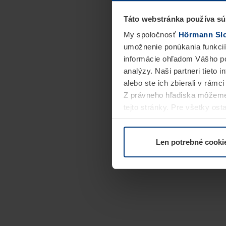
Táto webstránka používa sú
My spoločnosť
Hörmann Slov
umožnenie ponúkania funkcií
informácie ohľadom Vášho po
analýzy. Naši partneri tieto 
alebo ste ich zbierali v rámc
Z právneho hľadiska môžeme
tejto stránky. Pre všetky o
alebo odvolať vo vysvetlení 
Len potrebné cooki