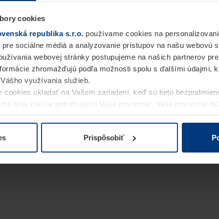
bory cookies
enská republika s.r.o.
používame cookies na personalizovani
 pre sociálne médiá a analyzovanie prístupov na našu webovú 
užívania webovej stránky postupujeme na našich partnerov pre
informácie zhromažďujú podľa možnosti spolu s ďalšími údajmi, kto
i Vášho využívania služieb.
 cookies ukladať na Vašom zariadení, keď sú tieto bezpodmien
statné typy cookie potrebujeme Vaše povolenie. Vaše povolenie 
cookie na stránke
Vyhlásenie o ochrane osobných údajov
naše
es
Prispôsobiť
Po