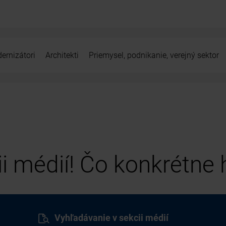
ernizátori
Architekti
Priemysel, podnikanie, verejný sektor
cii médií! Čo konkrétne
Vyhľadávanie v sekcii médií