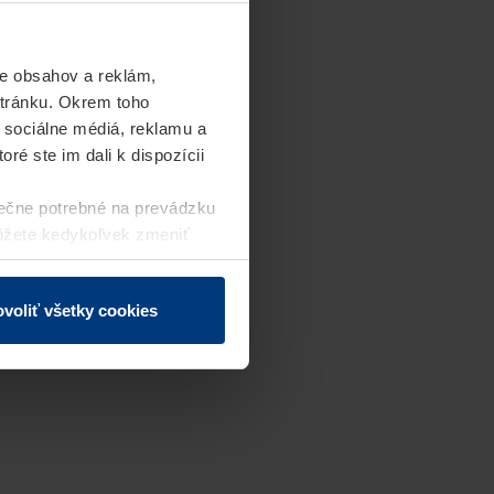
e obsahov a reklám,
stránku. Okrem toho
 sociálne médiá, reklamu a
ré ste im dali k dispozícii
ečne potrebné na prevádzku
môžete kedykoľvek zmeniť
j webovej stránky.
voliť všetky cookies