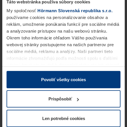
Táto webstránka používa súbory cookies
My spoločnosť
Hörmann Slovenská republika s.r.o.
používame cookies na personalizovanie obsahov a
reklám, umožnenie ponúkania funkcií pre sociálne médiá
a analyzovanie prístupov na našu webovú stránku.
Okrem toho informácie ohľadom Vášho používania
webovej stránky postupujeme na našich partnerov pre
sociálne médiá, reklamu a analýzy. Naši partneri tieto
informácie zhromažďujú podľa možnosti spolu s ďalšími
údajmi, ktoré ste im dali k dispozícii alebo ste ich zbierali
v rámci Vášho využívania služieb.
Z právneho hľadiska môžeme cookies ukladať na Vašom
Povoliť všetky cookies
zariadení, keď sú tieto bezpodmienečne potrebné na
prevádzku tejto stránky. Pre všetky ostatné typy cookie
Prispôsobiť
potrebujeme Vaše povolenie. Vaše povolenie môžete
kedykoľvek zmeniť alebo odvolať vo vysvetlení cookie
na stránke
Vyhlásenie o ochrane osobných údajov
Len potrebné cookies
našej webovej stránky.