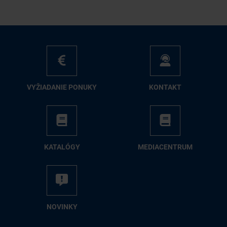
VY­ŽIA­DA­NIE PO­NU­KY
KON­TAKT
KA­TA­LÓ­GY
ME­DIA­CEN­TRUM
NO­VIN­KY