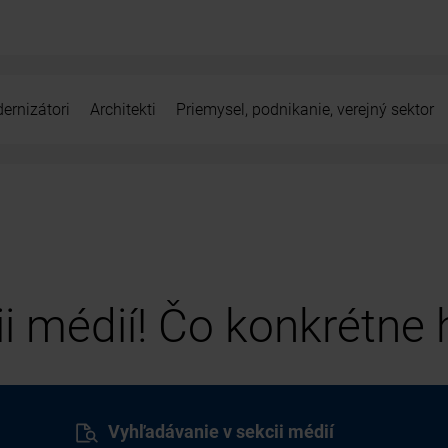
ernizátori
Architekti
Priemysel, podnikanie, verejný sektor
cii médií! Čo konkrétne
Vyhľadávanie v sekcii médií