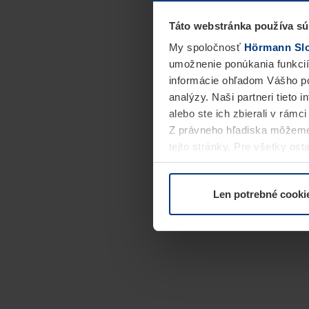
Táto webstránka používa sú
My spoločnosť
Hörmann Slov
umožnenie ponúkania funkcií
informácie ohľadom Vášho po
analýzy. Naši partneri tieto 
alebo ste ich zbierali v rámc
Z právneho hľadiska môžeme
tejto stránky. Pre všetky o
alebo odvolať vo vysvetlení 
Len potrebné cooki