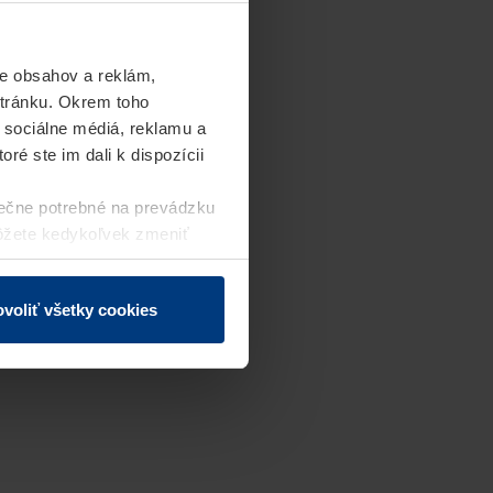
e obsahov a reklám,
stránku. Okrem toho
 sociálne médiá, reklamu a
ré ste im dali k dispozícii
ečne potrebné na prevádzku
môžete kedykoľvek zmeniť
j webovej stránky.
voliť všetky cookies