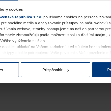
bory cookies
enská republika s.r.o.
používame cookies na personalizovani
 pre sociálne médiá a analyzovanie prístupov na našu webovú 
užívania webovej stránky postupujeme na našich partnerov pre
informácie zhromažďujú podľa možnosti spolu s ďalšími údajmi, kto
i Vášho využívania služieb.
 cookies ukladať na Vašom zariadení, keď sú tieto bezpodmien
statné typy cookie potrebujeme Vaše povolenie. Vaše povolenie 
cookie na stránke
Vyhlásenie o ochrane osobných údajov
naše
es
Prispôsobiť
Po