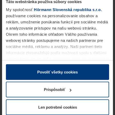
Táto webstránka používa súbory cookies
My spoločnosť
Hörmann Slovenská republika s.r.o.
používame cookies na personalizovanie obsahov a
reklám, umožnenie ponúkania funkcií pre sociálne médiá
a analyzovanie prístupov na našu webovú stránku.
Okrem toho informácie ohľadom Vášho používania
webovej stránky postupujeme na našich partnerov pre
sociálne médiá, reklamu a analýzy. Naši partneri tieto
informácie zhromažďujú podľa možnosti spolu s ďalšími
údajmi, ktoré ste im dali k dispozícii alebo ste ich zbierali
v rámci Vášho využívania služieb.
Z právneho hľadiska môžeme cookies ukladať na Vašom
Povoliť všetky cookies
zariadení, keď sú tieto bezpodmienečne potrebné na
prevádzku tejto stránky. Pre všetky ostatné typy cookie
Prispôsobiť
potrebujeme Vaše povolenie. Vaše povolenie môžete
kedykoľvek zmeniť alebo odvolať vo vysvetlení cookie
na stránke
Vyhlásenie o ochrane osobných údajov
Len potrebné cookies
našej webovej stránky.