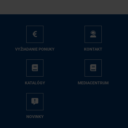
VY­ŽIA­DA­NIE PO­NU­KY
KON­TAKT
KA­TA­LÓ­GY
ME­DIA­CEN­TRUM
NO­VIN­KY