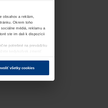
e obsahov a reklám,
stránku. Okrem toho
 sociálne médiá, reklamu a
ré ste im dali k dispozícii
ečne potrebné na prevádzku
môžete kedykoľvek zmeniť
j webovej stránky.
voliť všetky cookies