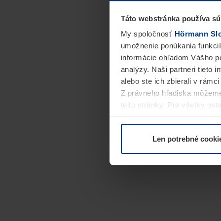
Táto webstránka používa sú
My spoločnosť
Hörmann Slov
umožnenie ponúkania funkcií
informácie ohľadom Vášho po
analýzy. Naši partneri tieto 
alebo ste ich zbierali v rámc
Z právneho hľadiska môžeme
tejto stránky. Pre všetky o
alebo odvolať vo vysvetlení 
Len potrebné cooki