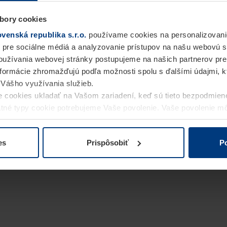
bory cookies
enská republika s.r.o.
používame cookies na personalizovani
 pre sociálne médiá a analyzovanie prístupov na našu webovú 
užívania webovej stránky postupujeme na našich partnerov pre
informácie zhromažďujú podľa možnosti spolu s ďalšími údajmi, kto
i Vášho využívania služieb.
 cookies ukladať na Vašom zariadení, keď sú tieto bezpodmien
statné typy cookie potrebujeme Vaše povolenie. Vaše povolenie 
cookie na stránke
Vyhlásenie o ochrane osobných údajov
naše
es
Prispôsobiť
Po