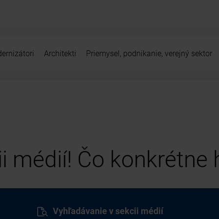
ernizátori
Architekti
Priemysel, podnikanie, verejný sektor
cii médií! Čo konkrétne
Vyhľadávanie v sekcii médií