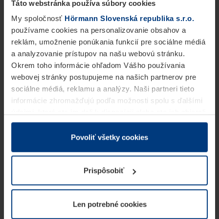
Táto webstránka používa súbory cookies
My spoločnosť
Hörmann Slovenská republika s.r.o.
používame cookies na personalizovanie obsahov a
reklám, umožnenie ponúkania funkcií pre sociálne médiá
a analyzovanie prístupov na našu webovú stránku.
Okrem toho informácie ohľadom Vášho používania
webovej stránky postupujeme na našich partnerov pre
sociálne médiá, reklamu a analýzy. Naši partneri tieto
informácie zhromažďujú podľa možnosti spolu s ďalšími
údajmi, ktoré ste im dali k dispozícii alebo ste ich zbierali
v rámci Vášho využívania služieb.
Z právneho hľadiska môžeme cookies ukladať na Vašom
Povoliť všetky cookies
zariadení, keď sú tieto bezpodmienečne potrebné na
prevádzku tejto stránky. Pre všetky ostatné typy cookie
Prispôsobiť
potrebujeme Vaše povolenie. Vaše povolenie môžete
kedykoľvek zmeniť alebo odvolať vo vysvetlení cookie
na stránke
Vyhlásenie o ochrane osobných údajov
Len potrebné cookies
našej webovej stránky.