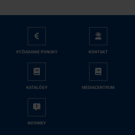
VY­ŽIA­DA­NIE PO­NU­KY
KON­TAKT
KA­TA­LÓ­GY
ME­DIA­CEN­TRUM
NO­VIN­KY