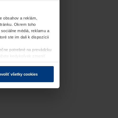
e obsahov a reklám,
stránku. Okrem toho
 sociálne médiá, reklamu a
ré ste im dali k dispozícii
ečne potrebné na prevádzku
môžete kedykoľvek zmeniť
j webovej stránky.
voliť všetky cookies