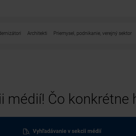
ernizátori
Architekti
Priemysel, podnikanie, verejný sektor
cii médií! Čo konkrétne
Vyhľadávanie v sekcii médií