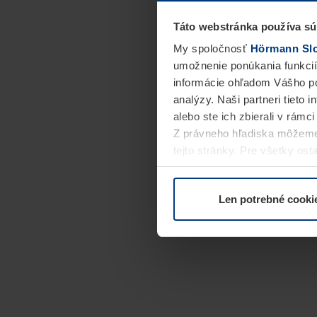
Táto webstránka používa sú
My spoločnosť
Hörmann Slov
umožnenie ponúkania funkcií
informácie ohľadom Vášho po
analýzy. Naši partneri tieto 
alebo ste ich zbierali v rámc
Z právneho hľadiska môžeme
tejto stránky. Pre všetky o
alebo odvolať vo vysvetlení 
Len potrebné cooki