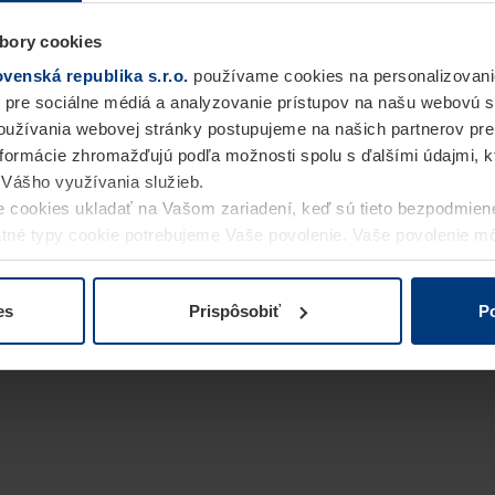
bory cookies
enská republika s.r.o.
používame cookies na personalizovani
 pre sociálne médiá a analyzovanie prístupov na našu webovú 
užívania webovej stránky postupujeme na našich partnerov pre
informácie zhromažďujú podľa možnosti spolu s ďalšími údajmi, kto
i Vášho využívania služieb.
 cookies ukladať na Vašom zariadení, keď sú tieto bezpodmien
statné typy cookie potrebujeme Vaše povolenie. Vaše povolenie 
cookie na stránke
Vyhlásenie o ochrane osobných údajov
naše
es
Prispôsobiť
Po