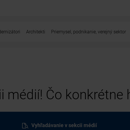
ernizátori
Architekti
Priemysel, podnikanie, verejný sektor
cii médií! Čo konkrétne
Vyhľadávanie v sekcii médií