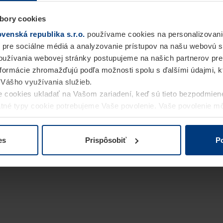
bory cookies
enská republika s.r.o.
používame cookies na personalizovani
 pre sociálne médiá a analyzovanie prístupov na našu webovú 
užívania webovej stránky postupujeme na našich partnerov pre
informácie zhromažďujú podľa možnosti spolu s ďalšími údajmi, kto
i Vášho využívania služieb.
 cookies ukladať na Vašom zariadení, keď sú tieto bezpodmien
statné typy cookie potrebujeme Vaše povolenie. Vaše povolenie 
cookie na stránke
Vyhlásenie o ochrane osobných údajov
naše
es
Prispôsobiť
Po