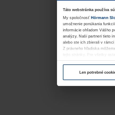
Táto webstránka používa sú
My spoločnosť
Hörmann Slov
umožnenie ponúkania funkcií
informácie ohľadom Vášho po
analýzy. Naši partneri tieto 
alebo ste ich zbierali v rámc
Z právneho hľadiska môžeme
tejto stránky. Pre všetky o
alebo odvolať vo vysvetlení 
Len potrebné cooki