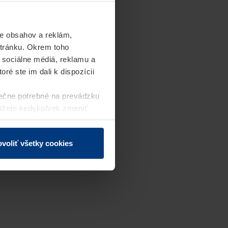
e obsahov a reklám,
stránku. Okrem toho
 sociálne médiá, reklamu a
ré ste im dali k dispozícii
ečne potrebné na prevádzku
môžete kedykoľvek zmeniť
j webovej stránky.
voliť všetky cookies