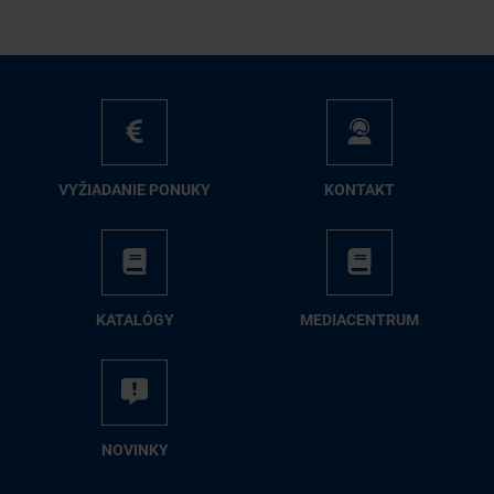
VY­ŽIA­DA­NIE PO­NU­KY
KON­TAKT
KA­TA­LÓ­GY
ME­DIA­CEN­TRUM
NO­VIN­KY