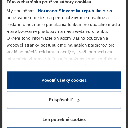
Táto webstránka používa súbory cookies
My spoločnosť
Hörmann Slovenská republika s.r.o.
používame cookies na personalizovanie obsahov a
reklám, umožnenie ponúkania funkcií pre sociálne médiá
a analyzovanie prístupov na našu webovú stránku.
Okrem toho informácie ohľadom Vášho používania
webovej stránky postupujeme na našich partnerov pre
sociálne médiá, reklamu a analýzy. Naši partneri tieto
informácie zhromažďujú podľa možnosti spolu s ďalšími
údajmi, ktoré ste im dali k dispozícii alebo ste ich zbierali
v rámci Vášho využívania služieb.
Z právneho hľadiska môžeme cookies ukladať na Vašom
Povoliť všetky cookies
zariadení, keď sú tieto bezpodmienečne potrebné na
prevádzku tejto stránky. Pre všetky ostatné typy cookie
Prispôsobiť
potrebujeme Vaše povolenie. Vaše povolenie môžete
kedykoľvek zmeniť alebo odvolať vo vysvetlení cookie
na stránke
Vyhlásenie o ochrane osobných údajov
Len potrebné cookies
našej webovej stránky.