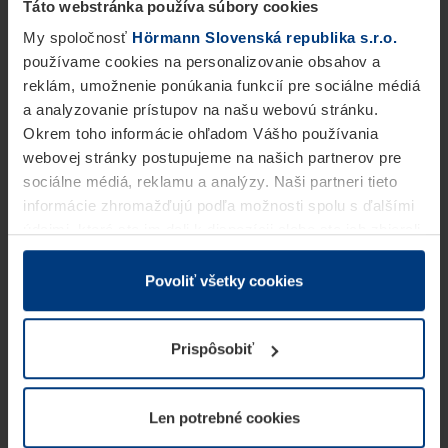
Táto webstránka používa súbory cookies
My spoločnosť
Hörmann Slovenská republika s.r.o.
používame cookies na personalizovanie obsahov a
reklám, umožnenie ponúkania funkcií pre sociálne médiá
a analyzovanie prístupov na našu webovú stránku.
Okrem toho informácie ohľadom Vášho používania
webovej stránky postupujeme na našich partnerov pre
sociálne médiá, reklamu a analýzy. Naši partneri tieto
informácie zhromažďujú podľa možnosti spolu s ďalšími
údajmi, ktoré ste im dali k dispozícii alebo ste ich zbierali
v rámci Vášho využívania služieb.
Z právneho hľadiska môžeme cookies ukladať na Vašom
Povoliť všetky cookies
zariadení, keď sú tieto bezpodmienečne potrebné na
prevádzku tejto stránky. Pre všetky ostatné typy cookie
Prispôsobiť
potrebujeme Vaše povolenie. Vaše povolenie môžete
kedykoľvek zmeniť alebo odvolať vo vysvetlení cookie
na stránke
Vyhlásenie o ochrane osobných údajov
Len potrebné cookies
našej webovej stránky.