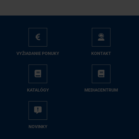
VY­ŽIA­DA­NIE PO­NU­KY
KON­TAKT
KA­TA­LÓ­GY
ME­DIA­CEN­TRUM
NO­VIN­KY