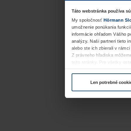
Táto webstránka používa sú
My spoločnosť
Hörmann Slov
umožnenie ponúkania funkcií
informácie ohľadom Vášho po
analýzy. Naši partneri tieto 
alebo ste ich zbierali v rámc
Z právneho hľadiska môžeme
tejto stránky. Pre všetky o
alebo odvolať vo vysvetlení 
Len potrebné cooki