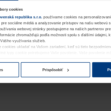
bory cookies
enská republika s.r.o.
používame cookies na personalizovani
 pre sociálne médiá a analyzovanie prístupov na našu webovú 
užívania webovej stránky postupujeme na našich partnerov pre
informácie zhromažďujú podľa možnosti spolu s ďalšími údajmi, kto
i Vášho využívania služieb.
 cookies ukladať na Vašom zariadení, keď sú tieto bezpodmien
statné typy cookie potrebujeme Vaše povolenie. Vaše povolenie 
cookie na stránke
Vyhlásenie o ochrane osobných údajov
naše
es
Prispôsobiť
Po