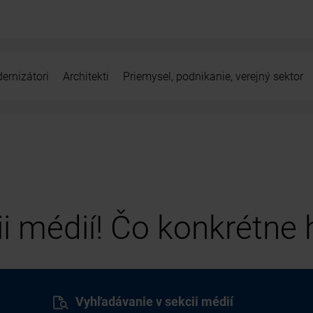
ernizátori
Architekti
Priemysel, podnikanie, verejný sektor
cii médií! Čo konkrétne
Vyhľadávanie v sekcii médií