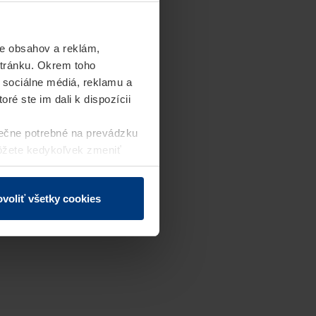
e obsahov a reklám,
stránku. Okrem toho
 sociálne médiá, reklamu a
ré ste im dali k dispozícii
ečne potrebné na prevádzku
môžete kedykoľvek zmeniť
j webovej stránky.
voliť všetky cookies