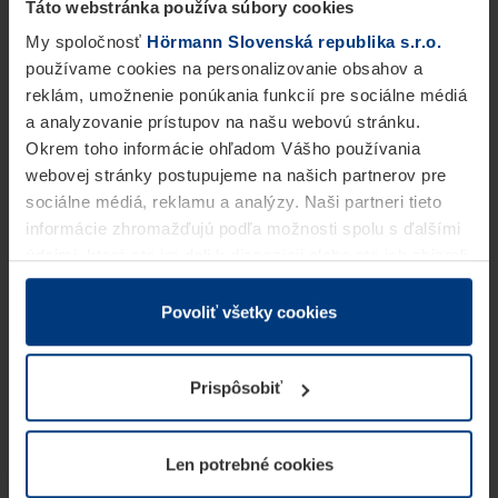
Táto webstránka používa súbory cookies
My spoločnosť
Hörmann Slovenská republika s.r.o.
používame cookies na personalizovanie obsahov a
reklám, umožnenie ponúkania funkcií pre sociálne médiá
a analyzovanie prístupov na našu webovú stránku.
Okrem toho informácie ohľadom Vášho používania
webovej stránky postupujeme na našich partnerov pre
sociálne médiá, reklamu a analýzy. Naši partneri tieto
informácie zhromažďujú podľa možnosti spolu s ďalšími
údajmi, ktoré ste im dali k dispozícii alebo ste ich zbierali
v rámci Vášho využívania služieb.
Z právneho hľadiska môžeme cookies ukladať na Vašom
Povoliť všetky cookies
zariadení, keď sú tieto bezpodmienečne potrebné na
prevádzku tejto stránky. Pre všetky ostatné typy cookie
Prispôsobiť
potrebujeme Vaše povolenie. Vaše povolenie môžete
kedykoľvek zmeniť alebo odvolať vo vysvetlení cookie
na stránke
Vyhlásenie o ochrane osobných údajov
Len potrebné cookies
našej webovej stránky.