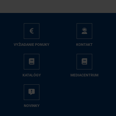
VY­ŽIA­DA­NIE PO­NU­KY
KON­TAKT
KA­TA­LÓ­GY
ME­DIA­CEN­TRUM
NO­VIN­KY