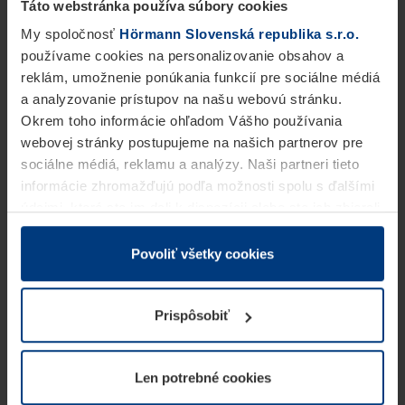
Táto webstránka používa súbory cookies
My spoločnosť
Hörmann Slovenská republika s.r.o.
používame cookies na personalizovanie obsahov a
reklám, umožnenie ponúkania funkcií pre sociálne médiá
a analyzovanie prístupov na našu webovú stránku.
Okrem toho informácie ohľadom Vášho používania
webovej stránky postupujeme na našich partnerov pre
sociálne médiá, reklamu a analýzy. Naši partneri tieto
informácie zhromažďujú podľa možnosti spolu s ďalšími
údajmi, ktoré ste im dali k dispozícii alebo ste ich zbierali
v rámci Vášho využívania služieb.
Z právneho hľadiska môžeme cookies ukladať na Vašom
Povoliť všetky cookies
zariadení, keď sú tieto bezpodmienečne potrebné na
prevádzku tejto stránky. Pre všetky ostatné typy cookie
Prispôsobiť
potrebujeme Vaše povolenie. Vaše povolenie môžete
kedykoľvek zmeniť alebo odvolať vo vysvetlení cookie
na stránke
Vyhlásenie o ochrane osobných údajov
Len potrebné cookies
našej webovej stránky.