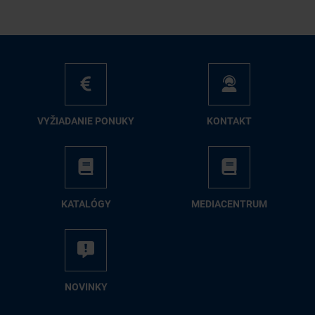
VY­ŽIA­DA­NIE PO­NU­KY
KON­TAKT
KA­TA­LÓ­GY
ME­DIA­CEN­TRUM
NO­VIN­KY