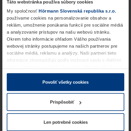
Táto webstránka používa súbory cookies
My spoločnosť
Hörmann Slovenská republika s.r.o.
používame cookies na personalizovanie obsahov a
reklám, umožnenie ponúkania funkcií pre sociálne médiá
a analyzovanie prístupov na našu webovú stránku.
Okrem toho informácie ohľadom Vášho používania
webovej stránky postupujeme na našich partnerov pre
sociálne médiá, reklamu a analýzy. Naši partneri tieto
informácie zhromažďujú podľa možnosti spolu s ďalšími
údajmi, ktoré ste im dali k dispozícii alebo ste ich zbierali
v rámci Vášho využívania služieb.
Z právneho hľadiska môžeme cookies ukladať na Vašom
Povoliť všetky cookies
zariadení, keď sú tieto bezpodmienečne potrebné na
prevádzku tejto stránky. Pre všetky ostatné typy cookie
Prispôsobiť
potrebujeme Vaše povolenie. Vaše povolenie môžete
kedykoľvek zmeniť alebo odvolať vo vysvetlení cookie
na stránke
Vyhlásenie o ochrane osobných údajov
Len potrebné cookies
našej webovej stránky.