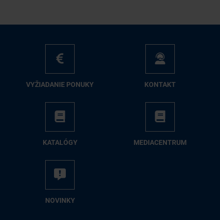
VY­ŽIA­DA­NIE PO­NU­KY
KON­TAKT
KA­TA­LÓ­GY
ME­DIA­CEN­TRUM
NO­VIN­KY