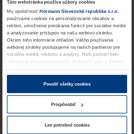
Táto webstránka používa súbory cookies
My spoločnosť
Hörmann Slovenská republika s.r.o.
používame cookies na personalizovanie obsahov a
reklám, umožnenie ponúkania funkcií pre sociálne médiá
a analyzovanie prístupov na našu webovú stránku.
Okrem toho informácie ohľadom Vášho používania
webovej stránky postupujeme na našich partnerov pre
sociálne médiá, reklamu a analýzy. Naši partneri tieto
informácie zhromažďujú podľa možnosti spolu s ďalšími
údajmi, ktoré ste im dali k dispozícii alebo ste ich zbierali
v rámci Vášho využívania služieb.
Z právneho hľadiska môžeme cookies ukladať na Vašom
Povoliť všetky cookies
zariadení, keď sú tieto bezpodmienečne potrebné na
prevádzku tejto stránky. Pre všetky ostatné typy cookie
Prispôsobiť
potrebujeme Vaše povolenie. Vaše povolenie môžete
kedykoľvek zmeniť alebo odvolať vo vysvetlení cookie
na stránke
Vyhlásenie o ochrane osobných údajov
Len potrebné cookies
našej webovej stránky.