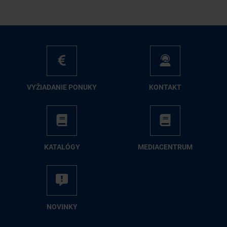
VY­ŽIA­DA­NIE PO­NU­KY
KON­TAKT
KA­TA­LÓ­GY
ME­DIA­CEN­TRUM
NO­VIN­KY