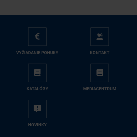
VY­ŽIA­DA­NIE PO­NU­KY
KON­TAKT
KA­TA­LÓ­GY
ME­DIA­CEN­TRUM
NO­VIN­KY