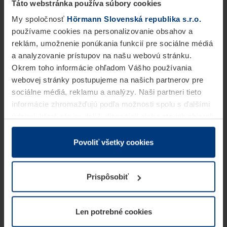
Táto webstránka používa súbory cookies
My spoločnosť
Hörmann Slovenská republika s.r.o.
používame cookies na personalizovanie obsahov a
reklám, umožnenie ponúkania funkcií pre sociálne médiá
a analyzovanie prístupov na našu webovú stránku.
Okrem toho informácie ohľadom Vášho používania
webovej stránky postupujeme na našich partnerov pre
sociálne médiá, reklamu a analýzy. Naši partneri tieto
informácie zhromažďujú podľa možnosti spolu s ďalšími
údajmi, ktoré ste im dali k dispozícii alebo ste ich zbierali
v rámci Vášho využívania služieb.
Z právneho hľadiska môžeme cookies ukladať na Vašom
Povoliť všetky cookies
zariadení, keď sú tieto bezpodmienečne potrebné na
prevádzku tejto stránky. Pre všetky ostatné typy cookie
Prispôsobiť
potrebujeme Vaše povolenie. Vaše povolenie môžete
kedykoľvek zmeniť alebo odvolať vo vysvetlení cookie
na stránke
Vyhlásenie o ochrane osobných údajov
Len potrebné cookies
našej webovej stránky.