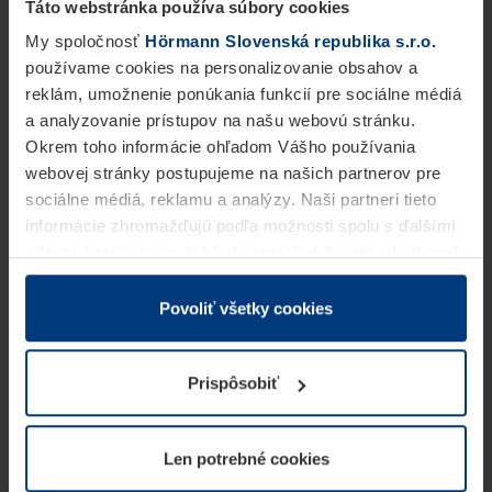
Táto webstránka používa súbory cookies
My spoločnosť
Hörmann Slovenská republika s.r.o.
používame cookies na personalizovanie obsahov a
reklám, umožnenie ponúkania funkcií pre sociálne médiá
a analyzovanie prístupov na našu webovú stránku.
Okrem toho informácie ohľadom Vášho používania
webovej stránky postupujeme na našich partnerov pre
sociálne médiá, reklamu a analýzy. Naši partneri tieto
informácie zhromažďujú podľa možnosti spolu s ďalšími
údajmi, ktoré ste im dali k dispozícii alebo ste ich zbierali
v rámci Vášho využívania služieb.
Z právneho hľadiska môžeme cookies ukladať na Vašom
Povoliť všetky cookies
zariadení, keď sú tieto bezpodmienečne potrebné na
prevádzku tejto stránky. Pre všetky ostatné typy cookie
Prispôsobiť
potrebujeme Vaše povolenie. Vaše povolenie môžete
kedykoľvek zmeniť alebo odvolať vo vysvetlení cookie
na stránke
Vyhlásenie o ochrane osobných údajov
Len potrebné cookies
našej webovej stránky.