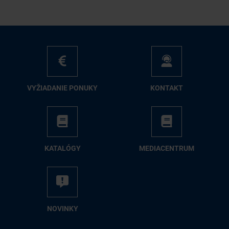
VY­ŽIA­DA­NIE PO­NU­KY
KON­TAKT
KA­TA­LÓ­GY
ME­DIA­CEN­TRUM
NO­VIN­KY