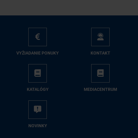
VY­ŽIA­DA­NIE PO­NU­KY
KON­TAKT
KA­TA­LÓ­GY
ME­DIA­CEN­TRUM
NO­VIN­KY