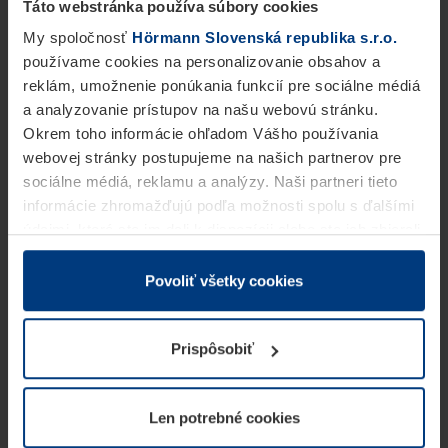
Táto webstránka používa súbory cookies
My spoločnosť
Hörmann Slovenská republika s.r.o.
používame cookies na personalizovanie obsahov a
reklám, umožnenie ponúkania funkcií pre sociálne médiá
a analyzovanie prístupov na našu webovú stránku.
Okrem toho informácie ohľadom Vášho používania
webovej stránky postupujeme na našich partnerov pre
sociálne médiá, reklamu a analýzy. Naši partneri tieto
informácie zhromažďujú podľa možnosti spolu s ďalšími
údajmi, ktoré ste im dali k dispozícii alebo ste ich zbierali
v rámci Vášho využívania služieb.
Z právneho hľadiska môžeme cookies ukladať na Vašom
Povoliť všetky cookies
zariadení, keď sú tieto bezpodmienečne potrebné na
prevádzku tejto stránky. Pre všetky ostatné typy cookie
Prispôsobiť
potrebujeme Vaše povolenie. Vaše povolenie môžete
kedykoľvek zmeniť alebo odvolať vo vysvetlení cookie
na stránke
Vyhlásenie o ochrane osobných údajov
Len potrebné cookies
našej webovej stránky.