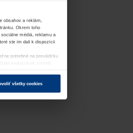
e obsahov a reklám,
stránku. Okrem toho
 sociálne médiá, reklamu a
ré ste im dali k dispozícii
ečne potrebné na prevádzku
môžete kedykoľvek zmeniť
j webovej stránky.
voliť všetky cookies