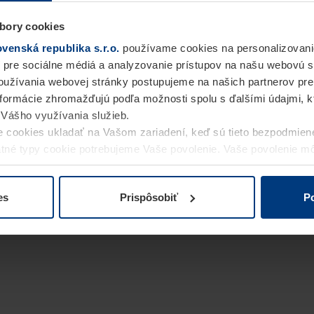
bory cookies
enská republika s.r.o.
používame cookies na personalizovani
 pre sociálne médiá a analyzovanie prístupov na našu webovú 
užívania webovej stránky postupujeme na našich partnerov pre
informácie zhromažďujú podľa možnosti spolu s ďalšími údajmi, kto
i Vášho využívania služieb.
 cookies ukladať na Vašom zariadení, keď sú tieto bezpodmien
statné typy cookie potrebujeme Vaše povolenie. Vaše povolenie 
cookie na stránke
Vyhlásenie o ochrane osobných údajov
naše
es
Prispôsobiť
Po