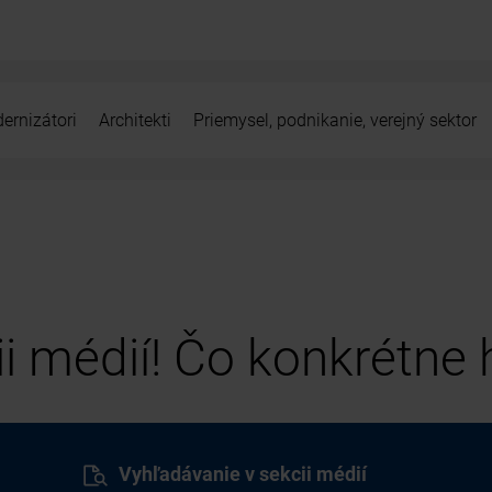
ernizátori
Architekti
Priemysel, podnikanie, verejný sektor
cii médií! Čo konkrétne
Vyhľadávanie v sekcii médií