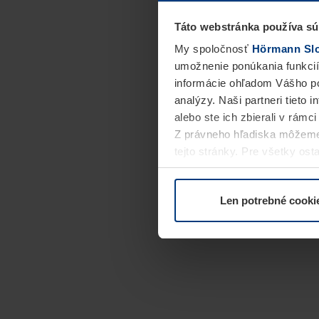
Táto webstránka používa sú
My spoločnosť
Hörmann Slov
umožnenie ponúkania funkcií
informácie ohľadom Vášho po
analýzy. Naši partneri tieto 
alebo ste ich zbierali v rámc
Z právneho hľadiska môžeme
tejto stránky. Pre všetky o
alebo odvolať vo vysvetlení 
Len potrebné cooki