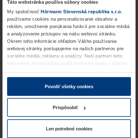
Táto webstránka používa súbory cookies
My spoločnosť
Hörmann Slovenská republika s.r.o.
používame cookies na personalizovanie obsahov a
reklám, umožnenie ponúkania funkcií pre sociálne médiá
a analyzovanie prístupov na našu webovú stránku.
Okrem toho informácie ohľadom Vášho používania
webovej stránky postupujeme na našich partnerov pre
sociálne médiá, reklamu a analýzy. Naši partneri tieto
informácie zhromažďujú podľa možnosti spolu s ďalšími
údajmi, ktoré ste im dali k dispozícii alebo ste ich zbierali
v rámci Vášho využívania služieb.
Z právneho hľadiska môžeme cookies ukladať na Vašom
Povoliť všetky cookies
zariadení, keď sú tieto bezpodmienečne potrebné na
prevádzku tejto stránky. Pre všetky ostatné typy cookie
Prispôsobiť
potrebujeme Vaše povolenie. Vaše povolenie môžete
kedykoľvek zmeniť alebo odvolať vo vysvetlení cookie
na stránke
Vyhlásenie o ochrane osobných údajov
Len potrebné cookies
našej webovej stránky.