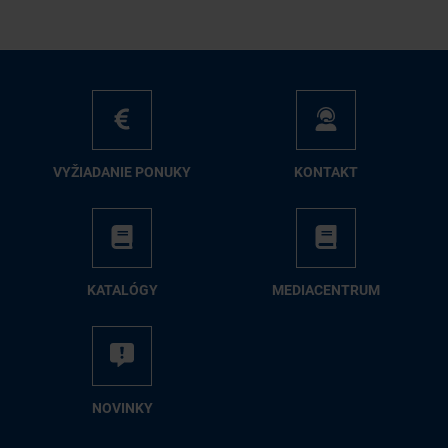
VY­ŽIA­DA­NIE PO­NU­KY
KON­TAKT
KA­TA­LÓ­GY
ME­DIA­CEN­TRUM
NO­VIN­KY