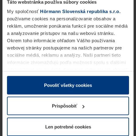
Táto webstránka používa súbory cookies
My spoločnosť
Hörmann Slovenská republika s.r.o.
používame cookies na personalizovanie obsahov a
reklám, umožnenie ponúkania funkcií pre sociálne médiá
a analyzovanie prístupov na našu webovú stránku.
Okrem toho informácie ohľadom Vášho používania
webovej stránky postupujeme na našich partnerov pre
sociálne médiá, reklamu a analýzy. Naši partneri tieto
informácie zhromažďujú podľa možnosti spolu s ďalšími
údajmi, ktoré ste im dali k dispozícii alebo ste ich zbierali
v rámci Vášho využívania služieb.
Z právneho hľadiska môžeme cookies ukladať na Vašom
Povoliť všetky cookies
zariadení, keď sú tieto bezpodmienečne potrebné na
prevádzku tejto stránky. Pre všetky ostatné typy cookie
Prispôsobiť
potrebujeme Vaše povolenie. Vaše povolenie môžete
kedykoľvek zmeniť alebo odvolať vo vysvetlení cookie
na stránke
Vyhlásenie o ochrane osobných údajov
Len potrebné cookies
našej webovej stránky.