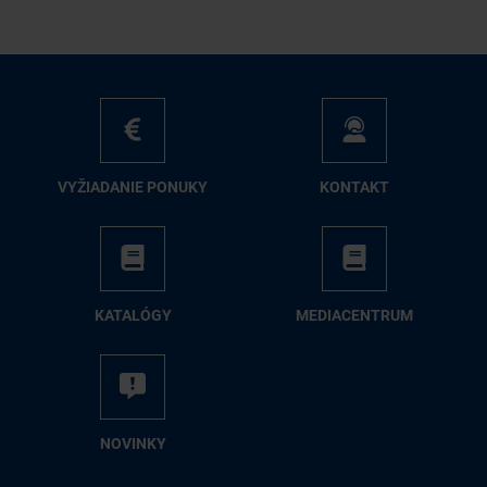
VY­ŽIA­DA­NIE PO­NU­KY
KON­TAKT
KA­TA­LÓ­GY
ME­DIA­CEN­TRUM
NO­VIN­KY