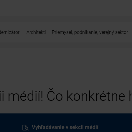
ernizátori
Architekti
Priemysel, podnikanie, verejný sektor
cii médií! Čo konkrétne
Vyhľadávanie v sekcii médií