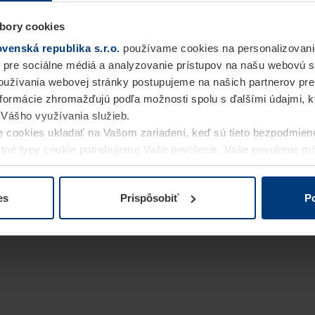
bory cookies
enská republika s.r.o.
používame cookies na personalizovani
 pre sociálne médiá a analyzovanie prístupov na našu webovú 
užívania webovej stránky postupujeme na našich partnerov pre
informácie zhromažďujú podľa možnosti spolu s ďalšími údajmi, kto
i Vášho využívania služieb.
 cookies ukladať na Vašom zariadení, keď sú tieto bezpodmien
statné typy cookie potrebujeme Vaše povolenie. Vaše povolenie 
cookie na stránke
Vyhlásenie o ochrane osobných údajov
naše
es
Prispôsobiť
Po