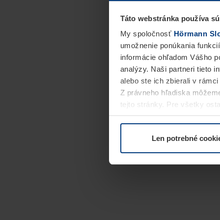
Táto webstránka používa sú
My spoločnosť
Hörmann Slov
umožnenie ponúkania funkcií
informácie ohľadom Vášho po
analýzy. Naši partneri tieto 
alebo ste ich zbierali v rámc
Z právneho hľadiska môžeme
tejto stránky. Pre všetky o
alebo odvolať vo vysvetlení 
Len potrebné cooki