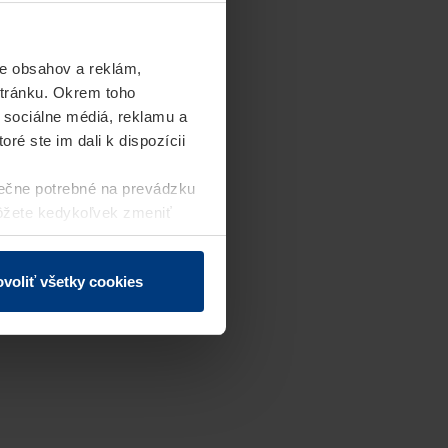
e obsahov a reklám,
stránku. Okrem toho
 sociálne médiá, reklamu a
ré ste im dali k dispozícii
ečne potrebné na prevádzku
môžete kedykoľvek zmeniť
j webovej stránky.
voliť všetky cookies