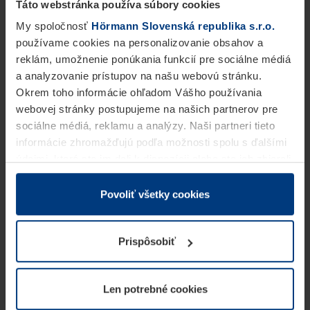
Táto webstránka používa súbory cookies
My spoločnosť
Hörmann Slovenská republika s.r.o.
používame cookies na personalizovanie obsahov a
reklám, umožnenie ponúkania funkcií pre sociálne médiá
a analyzovanie prístupov na našu webovú stránku.
Okrem toho informácie ohľadom Vášho používania
webovej stránky postupujeme na našich partnerov pre
sociálne médiá, reklamu a analýzy. Naši partneri tieto
informácie zhromažďujú podľa možnosti spolu s ďalšími
údajmi, ktoré ste im dali k dispozícii alebo ste ich zbierali
v rámci Vášho využívania služieb.
Z právneho hľadiska môžeme cookies ukladať na Vašom
Povoliť všetky cookies
zariadení, keď sú tieto bezpodmienečne potrebné na
prevádzku tejto stránky. Pre všetky ostatné typy cookie
Prispôsobiť
potrebujeme Vaše povolenie. Vaše povolenie môžete
kedykoľvek zmeniť alebo odvolať vo vysvetlení cookie
na stránke
Vyhlásenie o ochrane osobných údajov
Len potrebné cookies
našej webovej stránky.