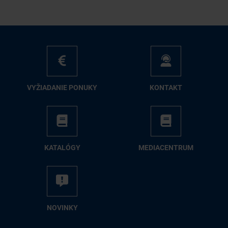
VY­ŽIA­DA­NIE PO­NU­KY
KON­TAKT
KA­TA­LÓ­GY
ME­DIA­CEN­TRUM
NO­VIN­KY