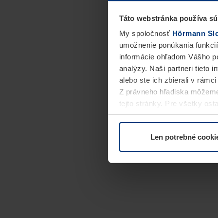
Táto webstránka používa sú
My spoločnosť
Hörmann Slov
umožnenie ponúkania funkcií
informácie ohľadom Vášho po
analýzy. Naši partneri tieto 
alebo ste ich zbierali v rámc
Z právneho hľadiska môžeme
tejto stránky. Pre všetky o
alebo odvolať vo vysvetlení 
Len potrebné cooki