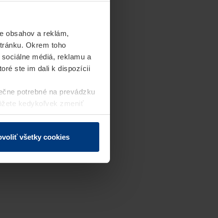
e obsahov a reklám,
stránku. Okrem toho
 sociálne médiá, reklamu a
ré ste im dali k dispozícii
ečne potrebné na prevádzku
môžete kedykoľvek zmeniť
j webovej stránky.
voliť všetky cookies