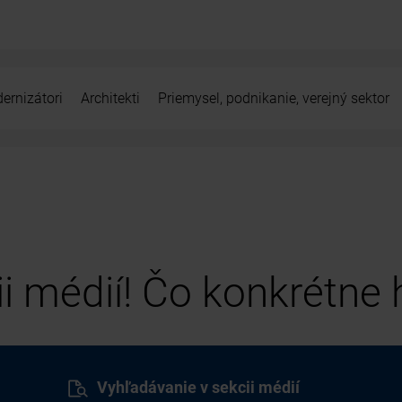
ernizátori
Architekti
Priemysel, podnikanie, verejný sektor
cii médií! Čo konkrétne
Vyhľadávanie v sekcii médií