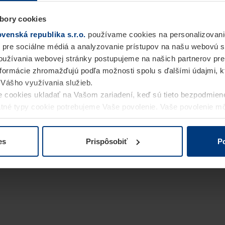
bory cookies
enská republika s.r.o.
používame cookies na personalizovani
 pre sociálne médiá a analyzovanie prístupov na našu webovú 
užívania webovej stránky postupujeme na našich partnerov pre
informácie zhromažďujú podľa možnosti spolu s ďalšími údajmi, kto
i Vášho využívania služieb.
 cookies ukladať na Vašom zariadení, keď sú tieto bezpodmien
statné typy cookie potrebujeme Vaše povolenie. Vaše povolenie 
cookie na stránke
Vyhlásenie o ochrane osobných údajov
naše
es
Prispôsobiť
Po