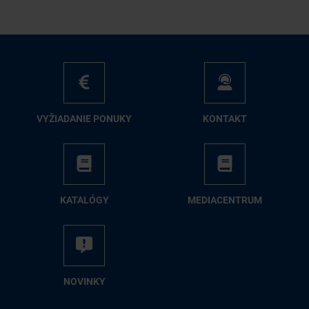
VY­ŽIA­DA­NIE PO­NU­KY
KON­TAKT
KA­TA­LÓ­GY
ME­DIA­CEN­TRUM
NO­VIN­KY