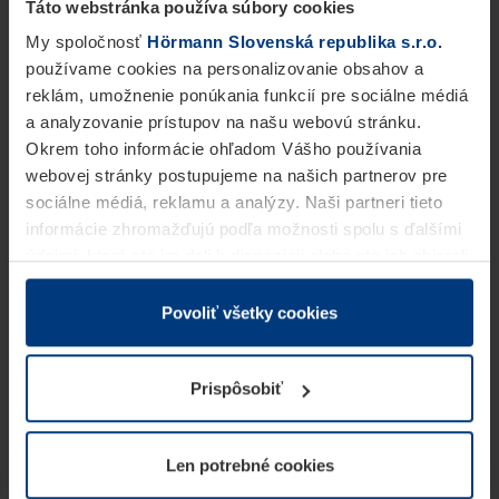
Táto webstránka používa súbory cookies
My spoločnosť
Hörmann Slovenská republika s.r.o.
používame cookies na personalizovanie obsahov a
reklám, umožnenie ponúkania funkcií pre sociálne médiá
a analyzovanie prístupov na našu webovú stránku.
Okrem toho informácie ohľadom Vášho používania
webovej stránky postupujeme na našich partnerov pre
sociálne médiá, reklamu a analýzy. Naši partneri tieto
informácie zhromažďujú podľa možnosti spolu s ďalšími
údajmi, ktoré ste im dali k dispozícii alebo ste ich zbierali
v rámci Vášho využívania služieb.
Z právneho hľadiska môžeme cookies ukladať na Vašom
Povoliť všetky cookies
zariadení, keď sú tieto bezpodmienečne potrebné na
prevádzku tejto stránky. Pre všetky ostatné typy cookie
Prispôsobiť
potrebujeme Vaše povolenie. Vaše povolenie môžete
kedykoľvek zmeniť alebo odvolať vo vysvetlení cookie
na stránke
Vyhlásenie o ochrane osobných údajov
Len potrebné cookies
našej webovej stránky.