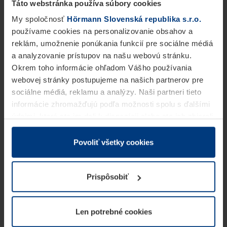
Táto webstránka používa súbory cookies
My spoločnosť
Hörmann Slovenská republika s.r.o.
používame cookies na personalizovanie obsahov a
reklám, umožnenie ponúkania funkcií pre sociálne médiá
a analyzovanie prístupov na našu webovú stránku.
Okrem toho informácie ohľadom Vášho používania
webovej stránky postupujeme na našich partnerov pre
sociálne médiá, reklamu a analýzy. Naši partneri tieto
informácie zhromažďujú podľa možnosti spolu s ďalšími
údajmi, ktoré ste im dali k dispozícii alebo ste ich zbierali
v rámci Vášho využívania služieb.
Z právneho hľadiska môžeme cookies ukladať na Vašom
Povoliť všetky cookies
zariadení, keď sú tieto bezpodmienečne potrebné na
prevádzku tejto stránky. Pre všetky ostatné typy cookie
Prispôsobiť
potrebujeme Vaše povolenie. Vaše povolenie môžete
kedykoľvek zmeniť alebo odvolať vo vysvetlení cookie
na stránke
Vyhlásenie o ochrane osobných údajov
Len potrebné cookies
našej webovej stránky.