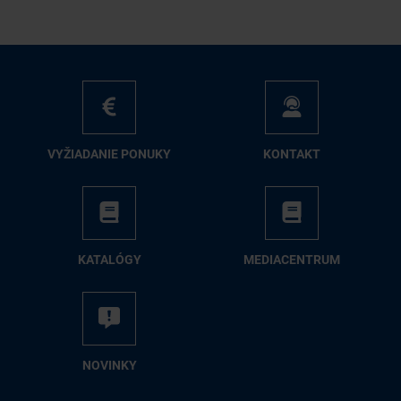
VY­ŽIA­DA­NIE PO­NU­KY
KON­TAKT
KA­TA­LÓ­GY
ME­DIA­CEN­TRUM
NO­VIN­KY