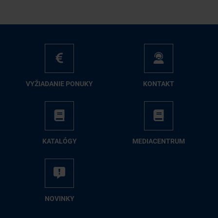
VY­ŽIA­DA­NIE PO­NU­KY
KON­TAKT
KA­TA­LÓ­GY
ME­DIA­CEN­TRUM
NO­VIN­KY