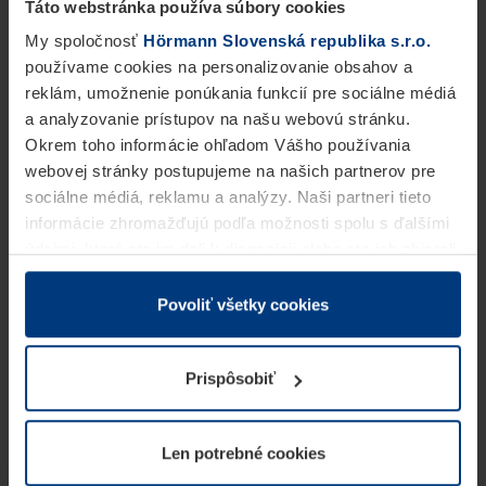
Táto webstránka používa súbory cookies
My spoločnosť
Hörmann Slovenská republika s.r.o.
používame cookies na personalizovanie obsahov a
reklám, umožnenie ponúkania funkcií pre sociálne médiá
a analyzovanie prístupov na našu webovú stránku.
Okrem toho informácie ohľadom Vášho používania
webovej stránky postupujeme na našich partnerov pre
sociálne médiá, reklamu a analýzy. Naši partneri tieto
informácie zhromažďujú podľa možnosti spolu s ďalšími
údajmi, ktoré ste im dali k dispozícii alebo ste ich zbierali
v rámci Vášho využívania služieb.
Z právneho hľadiska môžeme cookies ukladať na Vašom
Povoliť všetky cookies
zariadení, keď sú tieto bezpodmienečne potrebné na
prevádzku tejto stránky. Pre všetky ostatné typy cookie
Prispôsobiť
potrebujeme Vaše povolenie. Vaše povolenie môžete
kedykoľvek zmeniť alebo odvolať vo vysvetlení cookie
na stránke
Vyhlásenie o ochrane osobných údajov
Len potrebné cookies
našej webovej stránky.