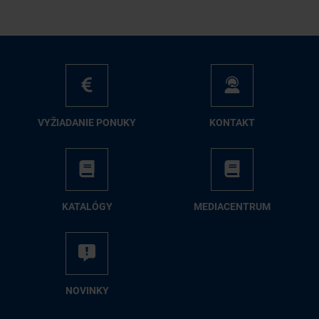
VY­ŽIA­DA­NIE PO­NU­KY
KON­TAKT
KA­TA­LÓ­GY
ME­DIA­CEN­TRUM
NO­VIN­KY