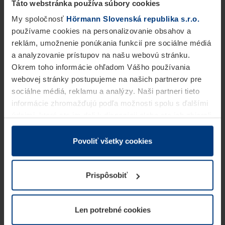
Táto webstránka používa súbory cookies
My spoločnosť
Hörmann Slovenská republika s.r.o.
používame cookies na personalizovanie obsahov a
reklám, umožnenie ponúkania funkcií pre sociálne médiá
a analyzovanie prístupov na našu webovú stránku.
Okrem toho informácie ohľadom Vášho používania
webovej stránky postupujeme na našich partnerov pre
sociálne médiá, reklamu a analýzy. Naši partneri tieto
informácie zhromažďujú podľa možnosti spolu s ďalšími
údajmi, ktoré ste im dali k dispozícii alebo ste ich zbierali
v rámci Vášho využívania služieb.
Z právneho hľadiska môžeme cookies ukladať na Vašom
Povoliť všetky cookies
zariadení, keď sú tieto bezpodmienečne potrebné na
prevádzku tejto stránky. Pre všetky ostatné typy cookie
Prispôsobiť
potrebujeme Vaše povolenie. Vaše povolenie môžete
kedykoľvek zmeniť alebo odvolať vo vysvetlení cookie
na stránke
Vyhlásenie o ochrane osobných údajov
Len potrebné cookies
našej webovej stránky.