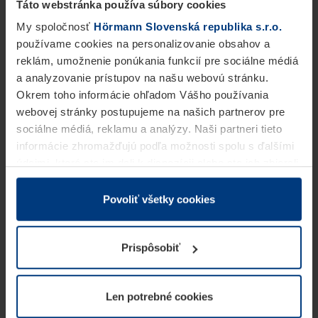
Táto webstránka používa súbory cookies
My spoločnosť
Hörmann Slovenská republika s.r.o.
používame cookies na personalizovanie obsahov a
reklám, umožnenie ponúkania funkcií pre sociálne médiá
a analyzovanie prístupov na našu webovú stránku.
Okrem toho informácie ohľadom Vášho používania
webovej stránky postupujeme na našich partnerov pre
sociálne médiá, reklamu a analýzy. Naši partneri tieto
informácie zhromažďujú podľa možnosti spolu s ďalšími
údajmi, ktoré ste im dali k dispozícii alebo ste ich zbierali
v rámci Vášho využívania služieb.
Z právneho hľadiska môžeme cookies ukladať na Vašom
Povoliť všetky cookies
zariadení, keď sú tieto bezpodmienečne potrebné na
prevádzku tejto stránky. Pre všetky ostatné typy cookie
Prispôsobiť
potrebujeme Vaše povolenie. Vaše povolenie môžete
kedykoľvek zmeniť alebo odvolať vo vysvetlení cookie
na stránke
Vyhlásenie o ochrane osobných údajov
Len potrebné cookies
našej webovej stránky.