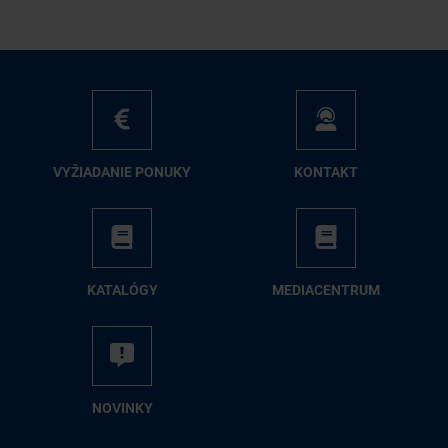
VY­ŽIA­DA­NIE PO­NU­KY
KON­TAKT
KA­TA­LÓ­GY
ME­DIA­CEN­TRUM
NO­VIN­KY