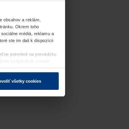
e obsahov a reklám,
stránku. Okrem toho
 sociálne médiá, reklamu a
ré ste im dali k dispozícii
ečne potrebné na prevádzku
môžete kedykoľvek zmeniť
j webovej stránky.
voliť všetky cookies