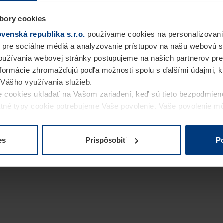
bory cookies
enská republika s.r.o.
používame cookies na personalizovani
 pre sociálne médiá a analyzovanie prístupov na našu webovú 
užívania webovej stránky postupujeme na našich partnerov pre
informácie zhromažďujú podľa možnosti spolu s ďalšími údajmi, kto
i Vášho využívania služieb.
 cookies ukladať na Vašom zariadení, keď sú tieto bezpodmien
statné typy cookie potrebujeme Vaše povolenie. Vaše povolenie 
cookie na stránke
Vyhlásenie o ochrane osobných údajov
naše
es
Prispôsobiť
Po