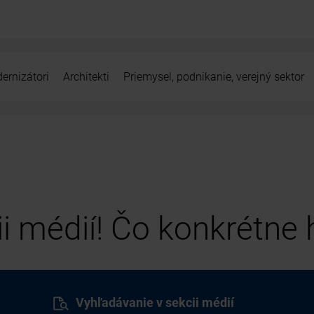
ernizátori
Architekti
Priemysel, podnikanie, verejný sektor
cii médií! Čo konkrétne
Vyhľadávanie v sekcii médií