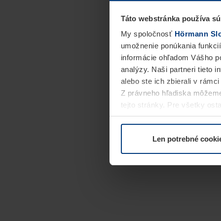
Táto webstránka používa sú
My spoločnosť
Hörmann Slov
umožnenie ponúkania funkcií
informácie ohľadom Vášho po
analýzy. Naši partneri tieto 
alebo ste ich zbierali v rámc
Z právneho hľadiska môžeme
tejto stránky. Pre všetky o
alebo odvolať vo vysvetlení 
Len potrebné cooki