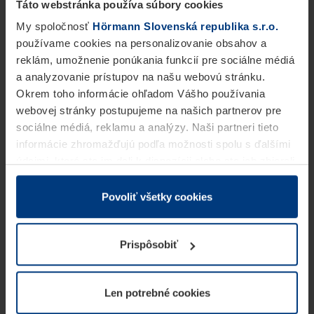
Táto webstránka používa súbory cookies
My spoločnosť
Hörmann Slovenská republika s.r.o.
používame cookies na personalizovanie obsahov a
reklám, umožnenie ponúkania funkcií pre sociálne médiá
a analyzovanie prístupov na našu webovú stránku.
Okrem toho informácie ohľadom Vášho používania
webovej stránky postupujeme na našich partnerov pre
sociálne médiá, reklamu a analýzy. Naši partneri tieto
informácie zhromažďujú podľa možnosti spolu s ďalšími
údajmi, ktoré ste im dali k dispozícii alebo ste ich zbierali
v rámci Vášho využívania služieb.
Z právneho hľadiska môžeme cookies ukladať na Vašom
Povoliť všetky cookies
zariadení, keď sú tieto bezpodmienečne potrebné na
prevádzku tejto stránky. Pre všetky ostatné typy cookie
Prispôsobiť
potrebujeme Vaše povolenie. Vaše povolenie môžete
kedykoľvek zmeniť alebo odvolať vo vysvetlení cookie
na stránke
Vyhlásenie o ochrane osobných údajov
Len potrebné cookies
našej webovej stránky.