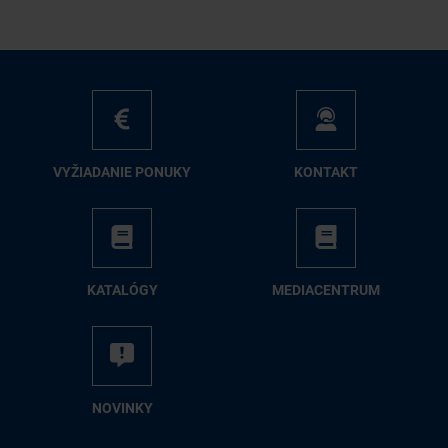
VY­ŽIA­DA­NIE PO­NU­KY
KON­TAKT
KA­TA­LÓ­GY
ME­DIA­CEN­TRUM
NO­VIN­KY