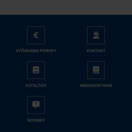
VY­ŽIA­DA­NIE PO­NU­KY
KON­TAKT
KA­TA­LÓ­GY
ME­DIA­CEN­TRUM
NO­VIN­KY