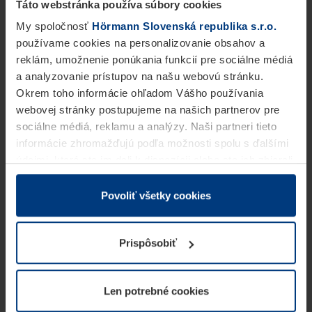
Táto webstránka používa súbory cookies
My spoločnosť
Hörmann Slovenská republika s.r.o.
používame cookies na personalizovanie obsahov a
reklám, umožnenie ponúkania funkcií pre sociálne médiá
a analyzovanie prístupov na našu webovú stránku.
Okrem toho informácie ohľadom Vášho používania
webovej stránky postupujeme na našich partnerov pre
sociálne médiá, reklamu a analýzy. Naši partneri tieto
informácie zhromažďujú podľa možnosti spolu s ďalšími
údajmi, ktoré ste im dali k dispozícii alebo ste ich zbierali
v rámci Vášho využívania služieb.
Z právneho hľadiska môžeme cookies ukladať na Vašom
Povoliť všetky cookies
zariadení, keď sú tieto bezpodmienečne potrebné na
prevádzku tejto stránky. Pre všetky ostatné typy cookie
Prispôsobiť
potrebujeme Vaše povolenie. Vaše povolenie môžete
kedykoľvek zmeniť alebo odvolať vo vysvetlení cookie
na stránke
Vyhlásenie o ochrane osobných údajov
Len potrebné cookies
našej webovej stránky.