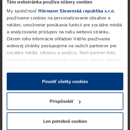
Táto webstránka používa súbory cookies
My spoločnosť
Hörmann Slovenská republika s.r.o.
používame cookies na personalizovanie obsahov a
reklám, umožnenie ponúkania funkcií pre sociálne médiá
a analyzovanie prístupov na našu webovú stránku.
Okrem toho informácie ohľadom Vášho používania
webovej stránky postupujeme na našich partnerov pre
sociálne médiá, reklamu a analýzy. Naši partneri tieto
informácie zhromažďujú podľa možnosti spolu s ďalšími
údajmi, ktoré ste im dali k dispozícii alebo ste ich zbierali
v rámci Vášho využívania služieb.
Z právneho hľadiska môžeme cookies ukladať na Vašom
Povoliť všetky cookies
zariadení, keď sú tieto bezpodmienečne potrebné na
prevádzku tejto stránky. Pre všetky ostatné typy cookie
Prispôsobiť
potrebujeme Vaše povolenie. Vaše povolenie môžete
kedykoľvek zmeniť alebo odvolať vo vysvetlení cookie
na stránke
Vyhlásenie o ochrane osobných údajov
Len potrebné cookies
našej webovej stránky.