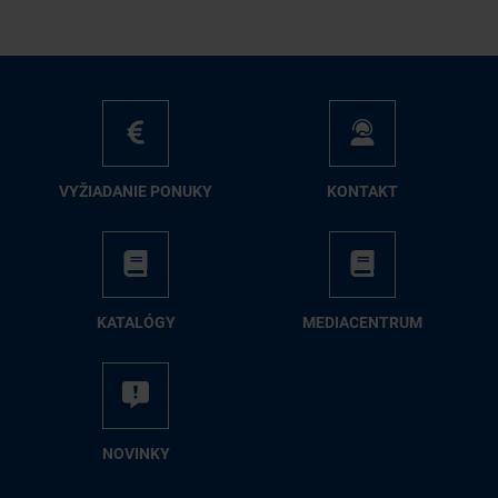
VY­ŽIA­DA­NIE PO­NU­KY
KON­TAKT
KA­TA­LÓ­GY
ME­DIA­CEN­TRUM
NO­VIN­KY