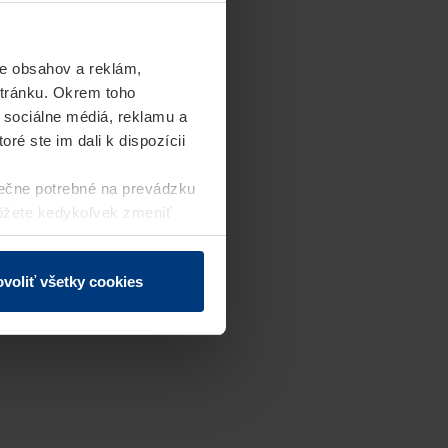
e obsahov a reklám,
stránku. Okrem toho
 sociálne médiá, reklamu a
ré ste im dali k dispozícii
ečne potrebné na prevádzku
môžete kedykoľvek zmeniť
j webovej stránky.
voliť všetky cookies