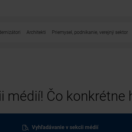
ernizátori
Architekti
Priemysel, podnikanie, verejný sektor
cii médií! Čo konkrétne
Vyhľadávanie v sekcii médií