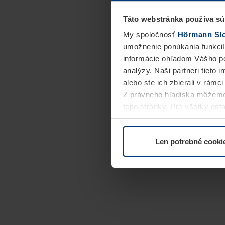
Táto webstránka používa sú
My spoločnosť
Hörmann Slov
umožnenie ponúkania funkcií
informácie ohľadom Vášho po
analýzy. Naši partneri tieto 
alebo ste ich zbierali v rámc
Z právneho hľadiska môžeme
tejto stránky. Pre všetky o
alebo odvolať vo vysvetlení 
Len potrebné cooki