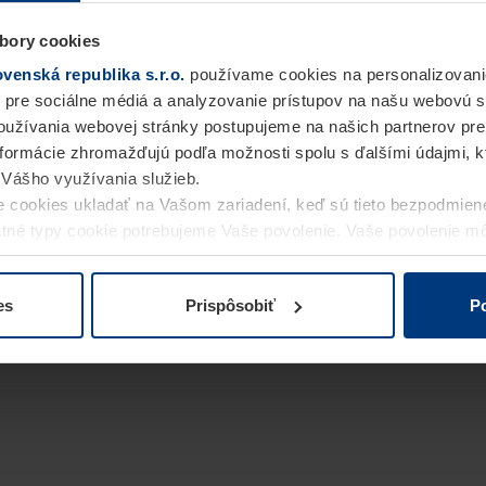
bory cookies
enská republika s.r.o.
používame cookies na personalizovani
 pre sociálne médiá a analyzovanie prístupov na našu webovú 
užívania webovej stránky postupujeme na našich partnerov pre
informácie zhromažďujú podľa možnosti spolu s ďalšími údajmi, kto
i Vášho využívania služieb.
 cookies ukladať na Vašom zariadení, keď sú tieto bezpodmien
statné typy cookie potrebujeme Vaše povolenie. Vaše povolenie 
cookie na stránke
Vyhlásenie o ochrane osobných údajov
naše
es
Prispôsobiť
Po