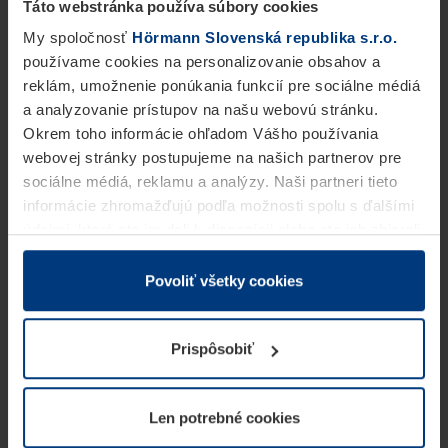
Táto webstránka používa súbory cookies
My spoločnosť
Hörmann Slovenská republika s.r.o.
používame cookies na personalizovanie obsahov a
reklám, umožnenie ponúkania funkcií pre sociálne médiá
a analyzovanie prístupov na našu webovú stránku.
Okrem toho informácie ohľadom Vášho používania
webovej stránky postupujeme na našich partnerov pre
sociálne médiá, reklamu a analýzy. Naši partneri tieto
informácie zhromažďujú podľa možnosti spolu s ďalšími
údajmi, ktoré ste im dali k dispozícii alebo ste ich zbierali
v rámci Vášho využívania služieb.
Z právneho hľadiska môžeme cookies ukladať na Vašom
Povoliť všetky cookies
zariadení, keď sú tieto bezpodmienečne potrebné na
prevádzku tejto stránky. Pre všetky ostatné typy cookie
Prispôsobiť
potrebujeme Vaše povolenie. Vaše povolenie môžete
kedykoľvek zmeniť alebo odvolať vo vysvetlení cookie
na stránke
Vyhlásenie o ochrane osobných údajov
Len potrebné cookies
našej webovej stránky.