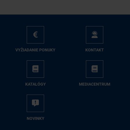
VY­ŽIA­DA­NIE PO­NU­KY
KON­TAKT
KA­TA­LÓ­GY
ME­DIA­CEN­TRUM
NO­VIN­KY