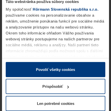
Táto webstránka používa súbory cookies
My spoločnosť
Hörmann Slovenská republika s.r.o.
používame cookies na personalizovanie obsahov a
reklám, umožnenie ponúkania funkcií pre sociálne médiá
a analyzovanie prístupov na našu webovú stránku.
Okrem toho informácie ohľadom Vášho používania
webovej stránky postupujeme na našich partnerov pre
sociálne médiá, reklamu a analýzy. Naši partneri tieto
informácie zhromažďujú podľa možnosti spolu s ďalšími
údajmi, ktoré ste im dali k dispozícii alebo ste ich zbierali
v rámci Vášho využívania služieb.
Z právneho hľadiska môžeme cookies ukladať na Vašom
Povoliť všetky cookies
zariadení, keď sú tieto bezpodmienečne potrebné na
prevádzku tejto stránky. Pre všetky ostatné typy cookie
Prispôsobiť
potrebujeme Vaše povolenie. Vaše povolenie môžete
kedykoľvek zmeniť alebo odvolať vo vysvetlení cookie
na stránke
Vyhlásenie o ochrane osobných údajov
Len potrebné cookies
našej webovej stránky.