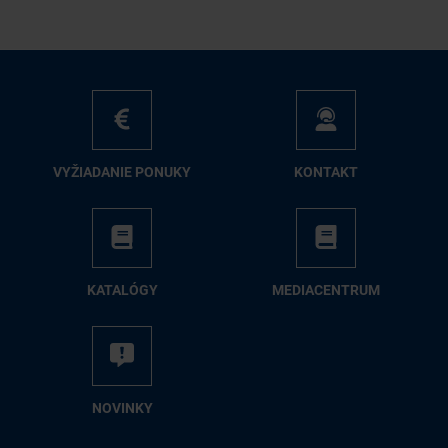
VY­ŽIA­DA­NIE PO­NU­KY
KON­TAKT
KA­TA­LÓ­GY
ME­DIA­CEN­TRUM
NO­VIN­KY