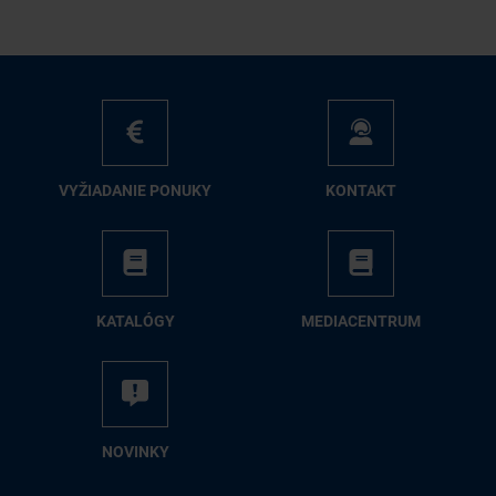
VY­ŽIA­DA­NIE PO­NU­KY
KON­TAKT
KA­TA­LÓ­GY
ME­DIA­CEN­TRUM
NO­VIN­KY