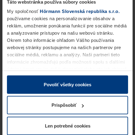
Táto webstránka používa súbory cookies
My spoločnosť
Hörmann Slovenská republika s.r.o.
používame cookies na personalizovanie obsahov a
reklám, umožnenie ponúkania funkcií pre sociálne médiá
a analyzovanie prístupov na našu webovú stránku.
Okrem toho informácie ohľadom Vášho používania
webovej stránky postupujeme na našich partnerov pre
sociálne médiá, reklamu a analýzy. Naši partneri tieto
informácie zhromažďujú podľa možnosti spolu s ďalšími
údajmi, ktoré ste im dali k dispozícii alebo ste ich zbierali
v rámci Vášho využívania služieb.
Z právneho hľadiska môžeme cookies ukladať na Vašom
Povoliť všetky cookies
zariadení, keď sú tieto bezpodmienečne potrebné na
prevádzku tejto stránky. Pre všetky ostatné typy cookie
Prispôsobiť
potrebujeme Vaše povolenie. Vaše povolenie môžete
kedykoľvek zmeniť alebo odvolať vo vysvetlení cookie
na stránke
Vyhlásenie o ochrane osobných údajov
Len potrebné cookies
našej webovej stránky.