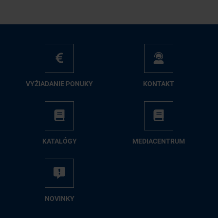
VY­ŽIA­DA­NIE PO­NU­KY
KON­TAKT
KA­TA­LÓ­GY
ME­DIA­CEN­TRUM
NO­VIN­KY