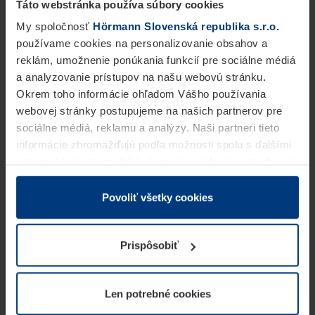
Táto webstránka používa súbory cookies
My spoločnosť
Hörmann Slovenská republika s.r.o.
používame cookies na personalizovanie obsahov a
reklám, umožnenie ponúkania funkcií pre sociálne médiá
a analyzovanie prístupov na našu webovú stránku.
Okrem toho informácie ohľadom Vášho používania
webovej stránky postupujeme na našich partnerov pre
sociálne médiá, reklamu a analýzy. Naši partneri tieto
informácie zhromažďujú podľa možnosti spolu s ďalšími
údajmi, ktoré ste im dali k dispozícii alebo ste ich zbierali
v rámci Vášho využívania služieb.
Z právneho hľadiska môžeme cookies ukladať na Vašom
Povoliť všetky cookies
zariadení, keď sú tieto bezpodmienečne potrebné na
prevádzku tejto stránky. Pre všetky ostatné typy cookie
Prispôsobiť
potrebujeme Vaše povolenie. Vaše povolenie môžete
kedykoľvek zmeniť alebo odvolať vo vysvetlení cookie
na stránke
Vyhlásenie o ochrane osobných údajov
Len potrebné cookies
našej webovej stránky.