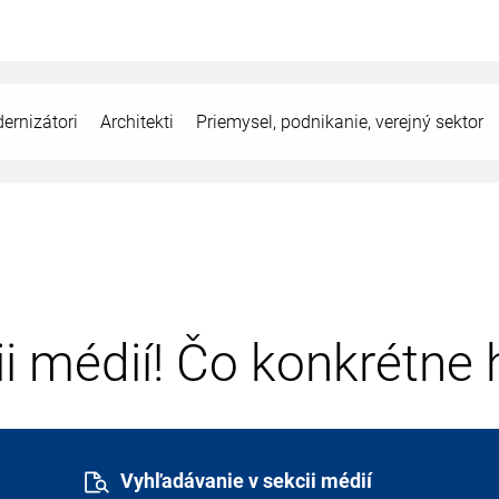
ernizátori
Architekti
Priemysel, podnikanie, verejný sektor
cii médií! Čo konkrétne
Vyhľadávanie v sekcii médií