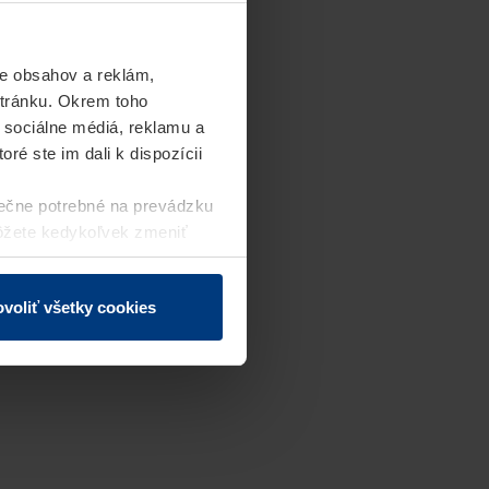
e obsahov a reklám,
stránku. Okrem toho
 sociálne médiá, reklamu a
ré ste im dali k dispozícii
ečne potrebné na prevádzku
môžete kedykoľvek zmeniť
j webovej stránky.
voliť všetky cookies