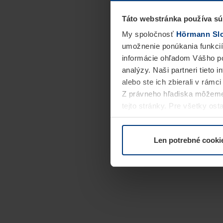
Táto webstránka používa sú
My spoločnosť
Hörmann Slov
umožnenie ponúkania funkcií
informácie ohľadom Vášho po
analýzy. Naši partneri tieto 
alebo ste ich zbierali v rámc
Z právneho hľadiska môžeme
tejto stránky. Pre všetky o
alebo odvolať vo vysvetlení 
Len potrebné cooki