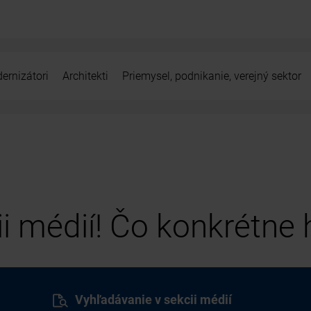
ernizátori
Architekti
Priemysel, podnikanie, verejný sektor
cii médií! Čo konkrétne
Vyhľadávanie v sekcii médií