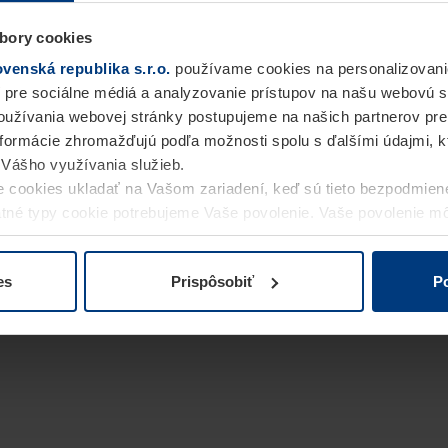
bory cookies
enská republika s.r.o.
používame cookies na personalizovani
 pre sociálne médiá a analyzovanie prístupov na našu webovú 
užívania webovej stránky postupujeme na našich partnerov pre
informácie zhromažďujú podľa možnosti spolu s ďalšími údajmi, kto
i Vášho využívania služieb.
 cookies ukladať na Vašom zariadení, keď sú tieto bezpodmien
statné typy cookie potrebujeme Vaše povolenie. Vaše povolenie 
cookie na stránke
Vyhlásenie o ochrane osobných údajov
naše
es
Prispôsobiť
Po