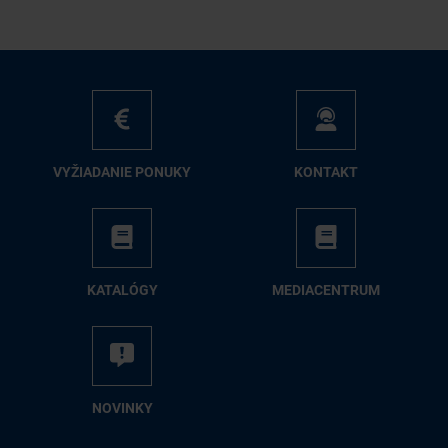
VY­ŽIA­DA­NIE PO­NU­KY
KON­TAKT
KA­TA­LÓ­GY
ME­DIA­CEN­TRUM
NO­VIN­KY