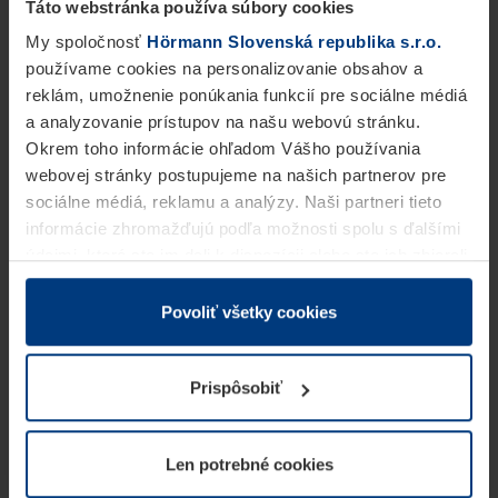
Táto webstránka používa súbory cookies
My spoločnosť
Hörmann Slovenská republika s.r.o.
používame cookies na personalizovanie obsahov a
reklám, umožnenie ponúkania funkcií pre sociálne médiá
a analyzovanie prístupov na našu webovú stránku.
Okrem toho informácie ohľadom Vášho používania
webovej stránky postupujeme na našich partnerov pre
sociálne médiá, reklamu a analýzy. Naši partneri tieto
informácie zhromažďujú podľa možnosti spolu s ďalšími
údajmi, ktoré ste im dali k dispozícii alebo ste ich zbierali
v rámci Vášho využívania služieb.
Z právneho hľadiska môžeme cookies ukladať na Vašom
Povoliť všetky cookies
zariadení, keď sú tieto bezpodmienečne potrebné na
prevádzku tejto stránky. Pre všetky ostatné typy cookie
Prispôsobiť
potrebujeme Vaše povolenie. Vaše povolenie môžete
kedykoľvek zmeniť alebo odvolať vo vysvetlení cookie
na stránke
Vyhlásenie o ochrane osobných údajov
Len potrebné cookies
našej webovej stránky.